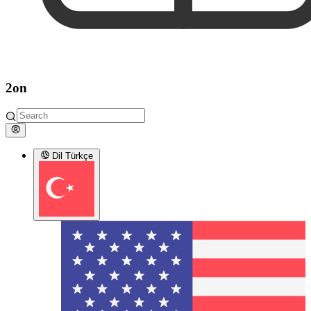
2on
Dil
Türkçe