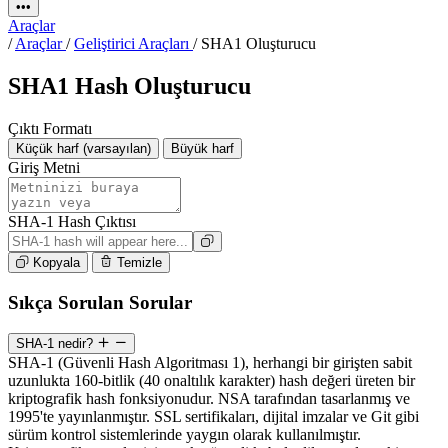
•••
Araçlar
/
Araçlar
/
Geliştirici Araçları
/
SHA1 Oluşturucu
SHA1 Hash Oluşturucu
Çıktı Formatı
Küçük harf (varsayılan)
Büyük harf
Giriş Metni
SHA-1 Hash Çıktısı
Kopyala
Temizle
Sıkça Sorulan Sorular
SHA-1 nedir?
SHA-1 (Güvenli Hash Algoritması 1), herhangi bir girişten sabit
uzunlukta 160-bitlik (40 onaltılık karakter) hash değeri üreten bir
kriptografik hash fonksiyonudur. NSA tarafından tasarlanmış ve
1995'te yayınlanmıştır. SSL sertifikaları, dijital imzalar ve Git gibi
sürüm kontrol sistemlerinde yaygın olarak kullanılmıştır.