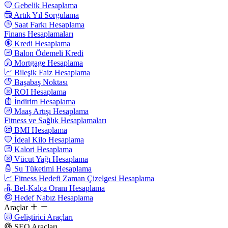
Gebelik Hesaplama
Artık Yıl Sorgulama
Saat Farkı Hesaplama
Finans Hesaplamaları
Kredi Hesaplama
Balon Ödemeli Kredi
Mortgage Hesaplama
Bileşik Faiz Hesaplama
Başabaş Noktası
ROI Hesaplama
İndirim Hesaplama
Maaş Artışı Hesaplama
Fitness ve Sağlık Hesaplamaları
BMI Hesaplama
İdeal Kilo Hesaplama
Kalori Hesaplama
Vücut Yağı Hesaplama
Su Tüketimi Hesaplama
Fitness Hedefi Zaman Çizelgesi Hesaplama
Bel-Kalça Oranı Hesaplama
Hedef Nabız Hesaplama
Araçlar
Geliştirici Araçları
SEO Araçları