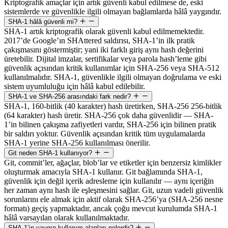
Kriptografik amaçlar için artık güvenli kabul edilmese de, eski
sistemlerde ve güvenlikle ilgili olmayan bağlamlarda hâlâ yaygındır.
SHA-1 hâlâ güvenli mi?
SHA-1 artık kriptografik olarak güvenli kabul edilmemektedir.
2017’de Google’ın SHAttered saldırısı, SHA-1’in ilk pratik
çakışmasını göstermiştir; yani iki farklı giriş aynı hash değerini
üretebilir. Dijital imzalar, sertifikalar veya parola hash’leme gibi
güvenlik açısından kritik kullanımlar için SHA-256 veya SHA-512
kullanılmalıdır. SHA-1, güvenlikle ilgili olmayan doğrulama ve eski
sistem uyumluluğu için hâlâ kabul edilebilir.
SHA-1 ve SHA-256 arasındaki fark nedir?
SHA-1, 160-bitlik (40 karakter) hash üretirken, SHA-256 256-bitlik
(64 karakter) hash üretir. SHA-256 çok daha güvenlidir — SHA-
1’in bilinen çakışma zafiyetleri vardır, SHA-256 için bilinen pratik
bir saldırı yoktur. Güvenlik açısından kritik tüm uygulamalarda
SHA-1 yerine SHA-256 kullanılması önerilir.
Git neden SHA-1 kullanıyor?
Git, commit’ler, ağaçlar, blob’lar ve etiketler için benzersiz kimlikler
oluşturmak amacıyla SHA-1 kullanır. Git bağlamında SHA-1,
güvenlik için değil içerik adresleme için kullanılır — aynı içeriğin
her zaman aynı hash ile eşleşmesini sağlar. Git, uzun vadeli güvenlik
sorunlarını ele almak için aktif olarak SHA-256’ya (SHA-256 nesne
formatı) geçiş yapmaktadır, ancak çoğu mevcut kurulumda SHA-1
hâlâ varsayılan olarak kullanılmaktadır.
SHA-1’in yaygın kullanım alanları nelerdir?