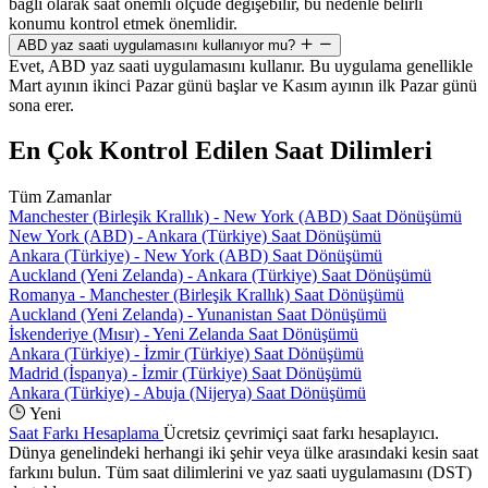
bağlı olarak saat önemli ölçüde değişebilir, bu nedenle belirli
konumu kontrol etmek önemlidir.
ABD yaz saati uygulamasını kullanıyor mu?
Evet, ABD yaz saati uygulamasını kullanır. Bu uygulama genellikle
Mart ayının ikinci Pazar günü başlar ve Kasım ayının ilk Pazar günü
sona erer.
En Çok Kontrol Edilen Saat Dilimleri
Tüm Zamanlar
Manchester (Birleşik Krallık) - New York (ABD) Saat Dönüşümü
New York (ABD) - Ankara (Türkiye) Saat Dönüşümü
Ankara (Türkiye) - New York (ABD) Saat Dönüşümü
Auckland (Yeni Zelanda) - Ankara (Türkiye) Saat Dönüşümü
Romanya - Manchester (Birleşik Krallık) Saat Dönüşümü
Auckland (Yeni Zelanda) - Yunanistan Saat Dönüşümü
İskenderiye (Mısır) - Yeni Zelanda Saat Dönüşümü
Ankara (Türkiye) - İzmir (Türkiye) Saat Dönüşümü
Madrid (İspanya) - İzmir (Türkiye) Saat Dönüşümü
Ankara (Türkiye) - Abuja (Nijerya) Saat Dönüşümü
Yeni
Saat Farkı Hesaplama
Ücretsiz çevrimiçi saat farkı hesaplayıcı.
Dünya genelindeki herhangi iki şehir veya ülke arasındaki kesin saat
farkını bulun. Tüm saat dilimlerini ve yaz saati uygulamasını (DST)