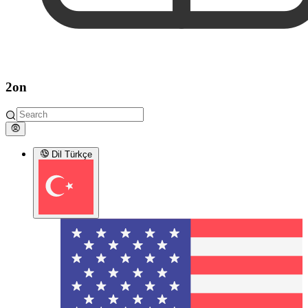
2on
Dil
Türkçe