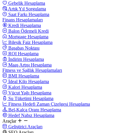
Gebelik Hesaplama
Artık Yıl Sorgulama
Saat Farkı Hesaplama
Finans Hesaplamaları
Kredi Hesaplama
Balon Ödemeli Kredi
Mortgage Hesaplama
Bileşik Faiz Hesaplama
Başabaş Noktası
ROI Hesaplama
İndirim Hesaplama
Maaş Artışı Hesaplama
Fitness ve Sağlık Hesaplamaları
BMI Hesaplama
İdeal Kilo Hesaplama
Kalori Hesaplama
Vücut Yağı Hesaplama
Su Tüketimi Hesaplama
Fitness Hedefi Zaman Çizelgesi Hesaplama
Bel-Kalça Oranı Hesaplama
Hedef Nabız Hesaplama
Araçlar
Geliştirici Araçları
SEO Araçları