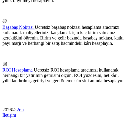
yıllık büyümeyi hesaplayın.
Başabaş Noktası
Ücretsiz başabaş noktası hesaplama aracımızı
kullanarak maliyetlerinizi karşılamak için kaç birim satmanız
gerektiğini öğrenin. Birim ve gelir bazında başabaş noktası, katkı
payı marjı ve herhangi bir satış hacmindeki kârı hesaplayın.
ROI Hesaplama
Ücretsiz ROI hesaplama aracımızı kullanarak
herhangi bir yatırımın getirisini ölçün. ROI yüzdesini, net kârı,
yıllıklandırılmış getiriyi ve geri ödeme süresini anında hesaplayın.
2026©
2on
İletişim