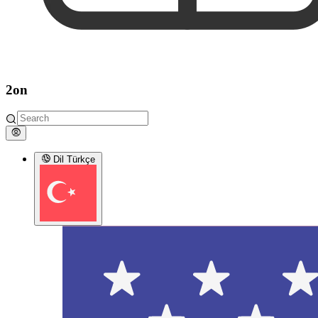
2on
Dil
Türkçe